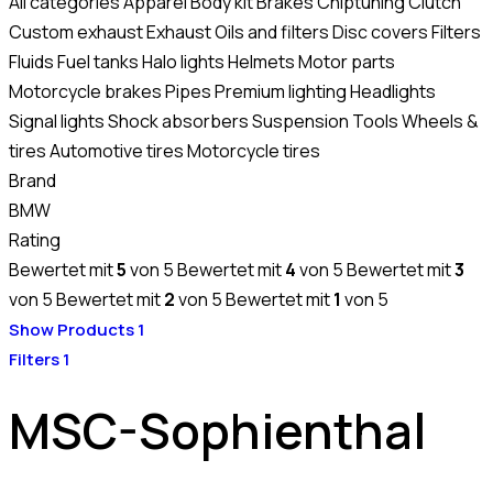
All categories
Apparel
Body kit
Brakes
Chiptuning
Clutch
Custom exhaust
Exhaust
Oils and filters
Disc covers
Filters
Fluids
Fuel tanks
Halo lights
Helmets
Motor parts
Motorcycle brakes
Pipes
Premium lighting
Headlights
Signal lights
Shock absorbers
Suspension
Tools
Wheels &
tires
Automotive tires
Motorcycle tires
Brand
BMW
Rating
Bewertet mit
5
von 5
Bewertet mit
4
von 5
Bewertet mit
3
von 5
Bewertet mit
2
von 5
Bewertet mit
1
von 5
Show Products
1
Filters
1
MSC-Sophienthal